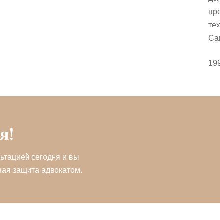
пр
тех
Са
199
я!
ьтацией сегодня и вы
ная защита адвокатом.