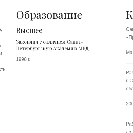
Образование
К
Высшее
,
Са
«П
Закончил с отличием Санкт-
а
Петербургскую Академию МВД
Ма
и
1998 г.
сть
Ра
г. 
обл
200
Ра
до