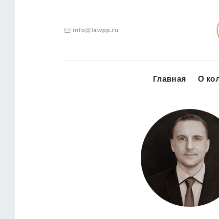
info@lawpp.ru
Главная
О ко